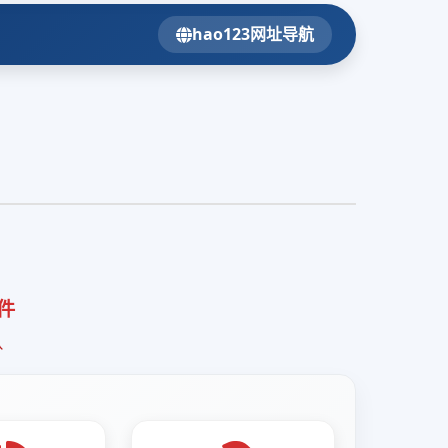
hao123网址导航
件
队