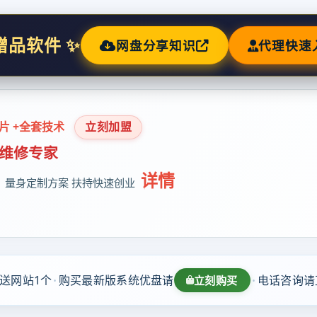
赠品软件 ✨
网盘分享知识
代理快速
名片 +全套技术
立刻加盟
脑维修专家
详情
| 量身定制方案 扶持快速创业
·
·
送网站1个
购买最新版系统优盘请
电话咨询请
立刻购买